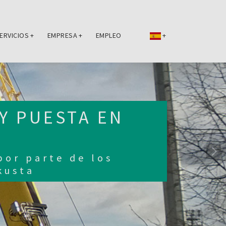
ERVICIOS
+
EMPRESA
+
EMPLEO
+
Y PUESTA EN
por parte de los
kusta