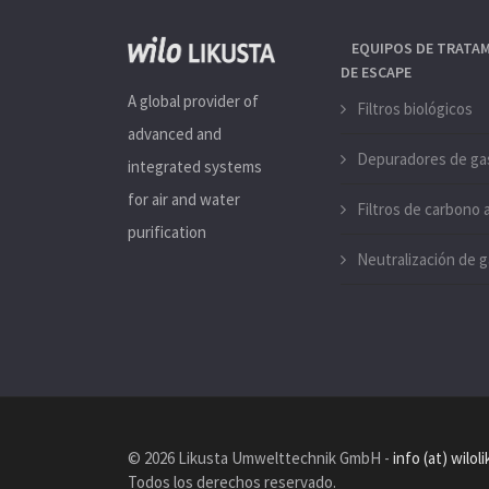
EQUIPOS DE TRATAM
DE ESCAPE
A global provider of
Filtros biológicos
advanced and
Depuradores de ga
integrated systems
for air and water
Filtros de carbono 
purification
Neutralización de g
©
2026 Likusta Umwelttechnik GmbH -
info (at) wilo
Todos los derechos reservado.