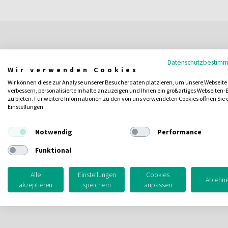
Datenschutzbestim
Wir verwenden Cookies
Wir können diese zur Analyse unserer Besucherdaten platzieren, um unsere Webseite
verbessern, personalisierte Inhalte anzuzeigen und Ihnen ein großartiges Webseiten-E
zu bieten. Für weitere Informationen zu den von uns verwendeten Cookies öffnen Sie 
Einstellungen.
Notwendig
Performance
Funktional
Alle
Einstellungen
Cookies
Ablehn
akzeptieren
speichern
anpassen
Montaje de un equipo de Likusta