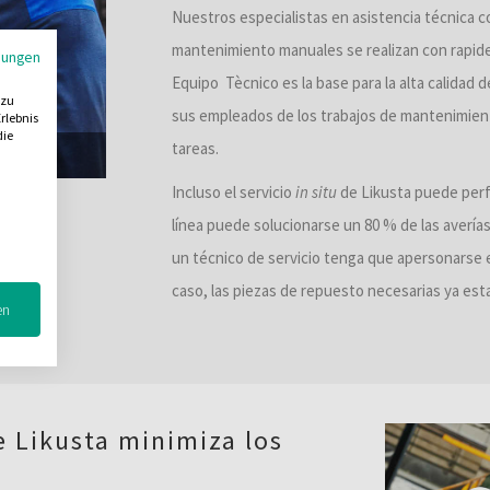
Nuestros especialistas en asistencia técnica c
mantenimiento manuales se realizan con rapide
mungen
Equipo Tècnico es la base para la alta calidad d
 zu
sus empleados de los trabajos de mantenimien
rlebnis
die
tareas.
 Likusta
Incluso el servicio
in situ
de Likusta puede per
línea puede solucionarse un 80 % de las averí
un técnico de servicio tenga que apersonarse en 
caso, las piezas de repuesto necesarias ya est
en
e Likusta minimiza los