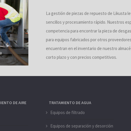
La gestión de piezas de repuesto de Likusta l
sencillos y procesamiento rápido. Nuestros esp
competencia para encontrar la pieza de desga
para equipos fabricados por otros proveedor
encuentran en el inventario de nuestro almacé
a
corto plazo y con precios competitivos.
IENTO DE AIRE
TRATAMIENTO DE AGUA
Equipos de filtrado
Equipos de separación y desorción