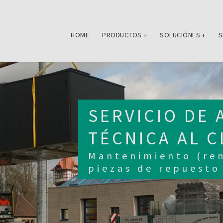
HOME
PRODUCTOS
+
SOLUCIÓNES
+
S
SERVICIO DE 
TÉCNICA AL C
Mantenimiento (rem
piezas de repuesto