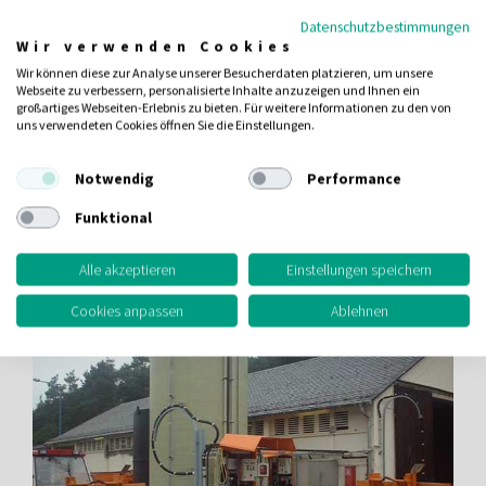
Datenschutzbestimmungen
Wir verwenden Cookies
Wir können diese zur Analyse unserer Besucherdaten platzieren, um unsere
Webseite zu verbessern, personalisierte Inhalte anzuzeigen und Ihnen ein
großartiges Webseiten-Erlebnis zu bieten. Für weitere Informationen zu den von
uns verwendeten Cookies öffnen Sie die Einstellungen.
Equipo de dosificación de sal húmeda con tanques de
Notwendig
Performance
almacenamiento de plástico reforzado con vidrio
Funktional
Alle akzeptieren
Einstellungen speichern
Cookies anpassen
Ablehnen