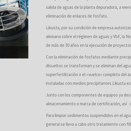
salida de aguas de la planta depuradora, a menu
eliminación de enlaces de fosfato.
Likusta, por su condición de empresa autoriza
alemana sobre el régimen de aguas y VbF, la No
de más de 30 años en la ejecución de proyectos
Con la eliminación de fosfatos mediante precipi
disueltos se transforman y se eliminan del agua
superfertilización o el «vuelco» completo del a
instaladas con medios precipitantes Likusta es 
Junto con los componentes de equipos ya descr
almacenamiento o marca de certificación, así c
Para limpiar sedimentos suspendidos en el agua
general se lleva a cabo otro tratamiento con fil