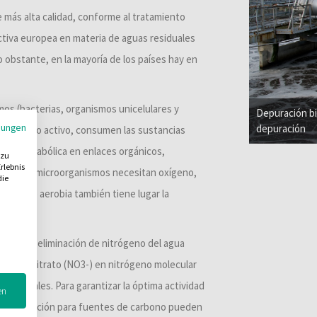
 más alta calidad, conforme al tratamiento
ectiva europea en materia de aguas residuales
 obstante, en la mayoría de los países hay en
os (bacterias, organismos unicelulares y
Depuración bi
mungen
depuración
junto lodo activo, consumen las sustancias
ividad metabólica en enlaces orgánicos,
 zu
rlebnis
lógico los microorganismos necesitan oxígeno,
die
ta fase aerobia también tiene lugar la
cación, la eliminación de nitrógeno del agua
o en el nitrato (NO3-) en nitrógeno molecular
as especiales. Para garantizar la óptima actividad
en
e dosificación para fuentes de carbono pueden