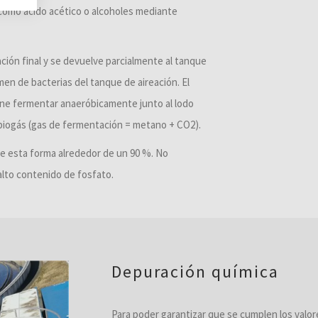
 como ácido acético o alcoholes mediante
ción final y se devuelve parcialmente al tanque
men de bacterias del tanque de aireación. El
pone fermentar anaeróbicamente junto al lodo
e biogás (gas de fermentación = metano + CO2).
e esta forma alrededor de un 90 %. No
lto contenido de fosfato.
Depuración química
Para poder garantizar que se cumplen los valore