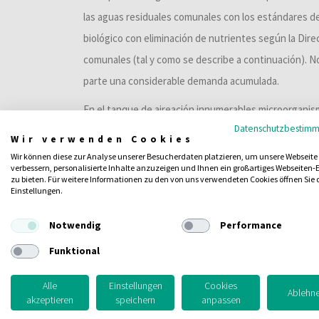
las aguas residuales comunales con los estándares de
biológico con eliminación de nutrientes según la Dir
comunales (tal y como se describe a continuación). No
parte una considerable demanda acumulada.
En el tanque de aireación innumerables microorganism
Datenschutzbestim
pluricelulares, protozoos, etc.), denominados en con
Wir verwenden Cookies
tóxicas biológicas y las transforman gracias a su act
Wir können diese zur Analyse unserer Besucherdaten platzieren, um unsere Webseite
verbessern, personalisierte Inhalte anzuzeigen und Ihnen ein großartiges Webseiten-E
minerales y gases. Para desarrollar este proceso bio
zu bieten. Für weitere Informationen zu den von uns verwendeten Cookies öffnen Sie 
Einstellungen.
que debe proporcionarse mediante ventiladores. En es
nitrificación.
Notwendig
Performance
El siguiente paso del proceso anóxico es la desnitrifi
Funktional
residual por la transformación del nitrógeno contenid
Alle
Einstellungen
Cookies
(N2) y en óxidos nítricos. Para ello se utilizan bacteri
Ablehn
akzeptieren
speichern
anpassen
metabólica de los microorganismos, con un equipo d